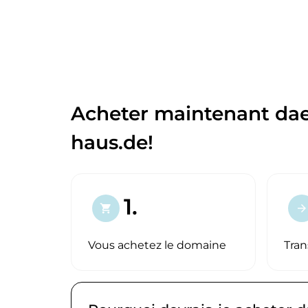
Acheter maintenant d
haus.de!
1.
shopping_cart
arrow_forward
Vous achetez le domaine
Tran