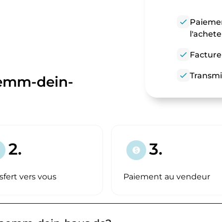
check
Paiemen
l'achet
check
Facture
check
Transmi
aemm-dein-
2.
3.
paid
sfert vers vous
Paiement au vendeur