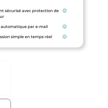
t sécurisé avec protection de
info_outline
eur
 automatique par e-mail
info_outline
ssion simple en temps réel
info_outline