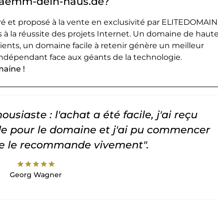
 daemm-dein-haus.de?
 et proposé à la vente en exclusivité par ELITEDOMAIN
 à la réussite des projets Internet. Un domaine de haut
lients, un domaine facile à retenir génère un meilleur
ndépendant face aux géants de la technologie.
maine !
usiaste : l'achat a été facile, j'ai reçu
 pour le domaine et j'ai pu commencer
Je le recommande vivement".
star
star
star
star
star
Georg Wagner